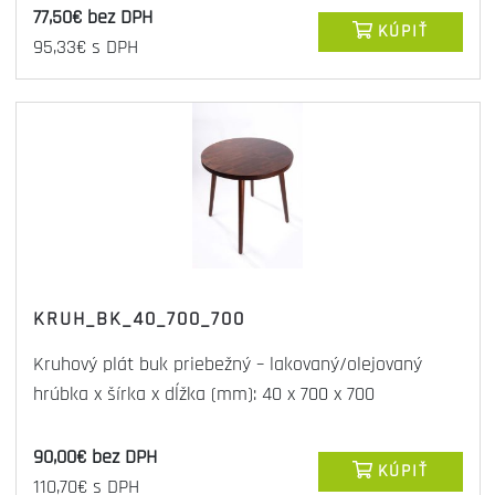
77,50€ bez DPH
KÚPIŤ
95,33€ s DPH
KRUH_BK_40_700_700
Kruhový plát buk priebežný – lakovaný/olejovaný
hrúbka x šírka x dĺžka (mm): 40 x 700 x 700
90,00€ bez DPH
KÚPIŤ
110,70€ s DPH