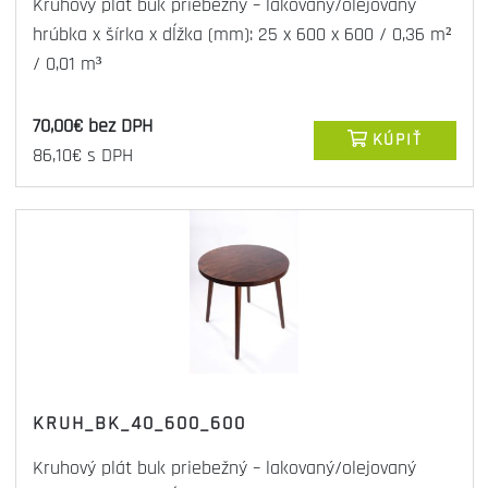
Kruhový plát buk priebežný – lakovaný/olejovaný
hrúbka x šírka x dĺžka (mm): 25 x 600 x 600 / 0,36 m²
/ 0,01 m³
70,00€ bez DPH
KÚPIŤ
86,10€ s DPH
KRUH_BK_40_600_600
Kruhový plát buk priebežný – lakovaný/olejovaný