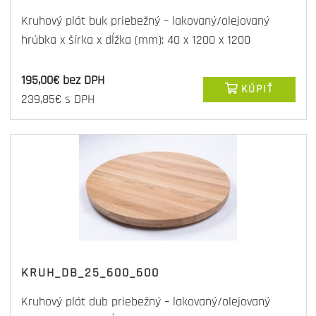
Kruhový plát buk priebežný – lakovaný/olejovaný
hrúbka x šírka x dĺžka (mm): 40 x 1200 x 1200
195,00€ bez DPH
KÚPIŤ
239,85€ s DPH
KRUH_DB_25_600_600
Kruhový plát dub priebežný – lakovaný/olejovaný