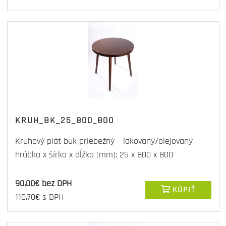
KRUH_BK_25_800_800
Kruhový plát buk priebežný – lakovaný/olejovaný
hrúbka x šírka x dĺžka (mm): 25 x 800 x 800
90,00€ bez DPH
KÚPIŤ
110,70€ s DPH