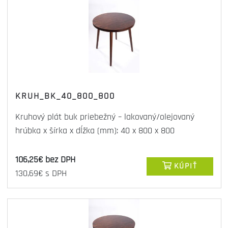
KRUH_BK_40_800_800
Kruhový plát buk priebežný – lakovaný/olejovaný
hrúbka x šírka x dĺžka (mm): 40 x 800 x 800
106,25€ bez DPH
KÚPIŤ
130,69€ s DPH