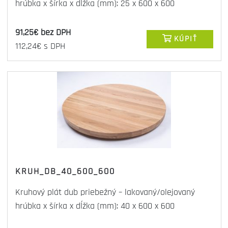
hrúbka x šírka x dĺžka (mm): 25 x 600 x 600
91,25€ bez DPH
KÚPIŤ
112,24€ s DPH
KRUH_DB_40_600_600
Kruhový plát dub priebežný – lakovaný/olejovaný
hrúbka x šírka x dĺžka (mm): 40 x 600 x 600