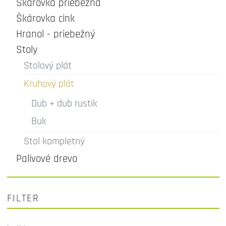
Škárovka priebežná
Škárovka cink
Hranol - priebežný
Stoly
Stolový plát
Kruhový plát
Dub + dub rustik
Buk
Stol kompletný
Palivové drevo
FILTER