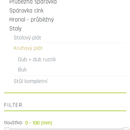
Průběžná spárovka
Spárovka cink
Hranol - průběžný
Stoly
Stolový plát
Kruhový plát
Dub + dub rustik
Buk
Stůl kompletní
FILTER
tloušťka: