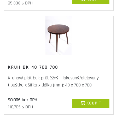
95,33€ s DPH
KRUH_BK_40_700_700
Kruhový plát buk průběžný – lakovaný/olejovaný
tloušťka x šířka x délka (mm): 40 x 700 x 700
90,00€ bez DPH
KOUPIT
110,70€ s DPH