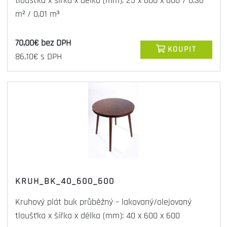
tloušťka x šířka x délka (mm): 25 x 600 x 600 / 0,36
m² / 0,01 m³
70,00€ bez DPH
KOUPIT
86,10€ s DPH
KRUH_BK_40_600_600
Kruhový plát buk průběžný – lakovaný/olejovaný
tloušťka x šířka x délka (mm): 40 x 600 x 600