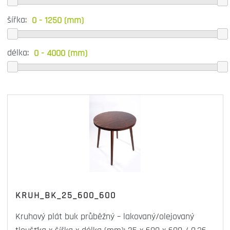
šířka:
délka:
KRUH_BK_25_600_600
Kruhový plát buk průběžný – lakovaný/olejovaný