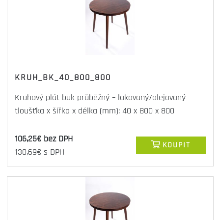
KRUH_BK_40_800_800
Kruhový plát buk průběžný – lakovaný/olejovaný
tloušťka x šířka x délka (mm): 40 x 800 x 800
106,25€ bez DPH
KOUPIT
130,69€ s DPH