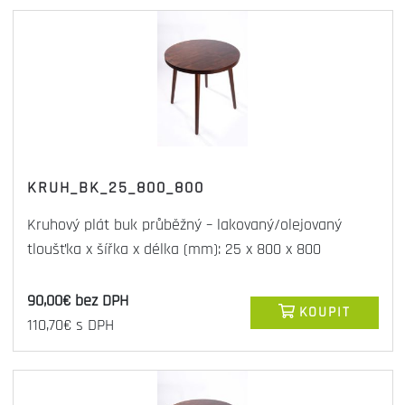
KRUH_BK_25_800_800
Kruhový plát buk průběžný – lakovaný/olejovaný
tloušťka x šířka x délka (mm): 25 x 800 x 800
90,00€ bez DPH
KOUPIT
110,70€ s DPH