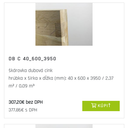
DB C 40_600_3950
škárovka dubová cink
hrúbka x šírka x dĺžka (mm): 40 x 600 x 3950 / 2,37
m² / 0,09 m³
307,20€ bez DPH
KÚPIŤ
377,86€ s DPH