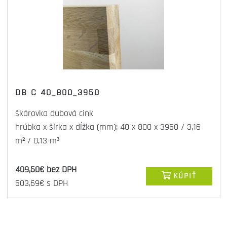
DB C 40_800_3950
škárovka dubová cink
hrúbka x šírka x dĺžka (mm): 40 x 800 x 3950 / 3,16
m² / 0,13 m³
409,50€ bez DPH
KÚPIŤ
503,69€ s DPH