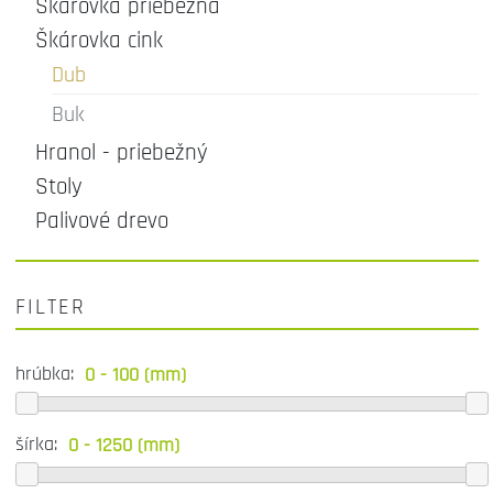
Škárovka priebežná
Škárovka cink
Dub
Buk
Hranol - priebežný
Stoly
Palivové drevo
FILTER
hrúbka:
šírka: