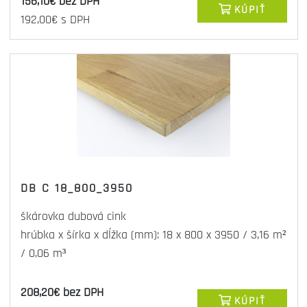
156,10€ bez DPH
KÚPIŤ
192,00€ s DPH
DB C 18_800_3950
škárovka dubová cink
hrúbka x šírka x dĺžka (mm): 18 x 800 x 3950 / 3,16 m²
/ 0,06 m³
208,20€ bez DPH
KÚPIŤ