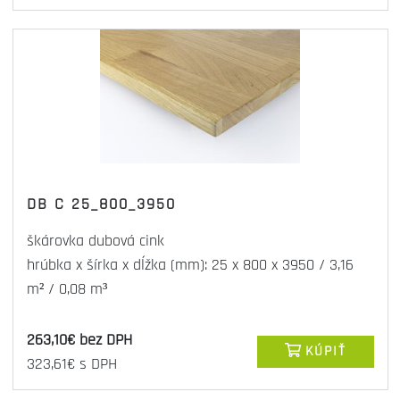
DB C 25_800_3950
škárovka dubová cink
hrúbka x šírka x dĺžka (mm): 25 x 800 x 3950 / 3,16
m² / 0,08 m³
263,10€ bez DPH
KÚPIŤ
323,61€ s DPH