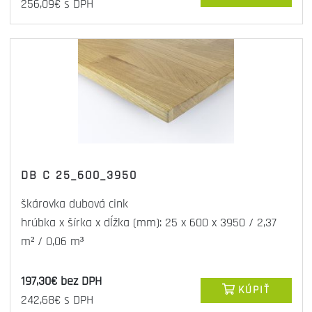
256,09€ s DPH
DB C 25_600_3950
škárovka dubová cink
hrúbka x šírka x dĺžka (mm): 25 x 600 x 3950 / 2,37
m² / 0,06 m³
197,30€ bez DPH
KÚPIŤ
242,68€ s DPH