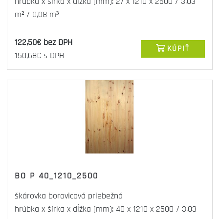
hrúbka x šírka x dĺžka (mm): 27 x 1210 x 2500 / 3,03
m² / 0,08 m³
122,50€ bez DPH
KÚPIŤ
150,68€ s DPH
BO P 40_1210_2500
škárovka borovicová priebežná
hrúbka x šírka x dĺžka (mm): 40 x 1210 x 2500 / 3,03