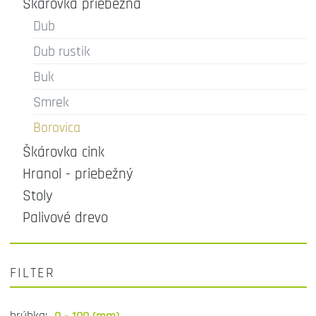
Škárovka priebežná
Dub
Dub rustik
Buk
Smrek
Borovica
Škárovka cink
Hranol - priebežný
Stoly
Palivové drevo
FILTER
hrúbka: