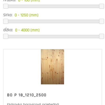
šírka:
dĺžka:
BO P 18_1210_2500
škárovka borovicová priebežná