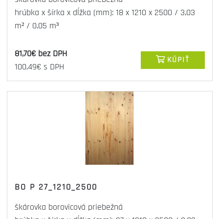
hrúbka x šírka x dĺžka (mm): 18 x 1210 x 2500 / 3,03
m² / 0,05 m³
81,70€ bez DPH
KÚPIŤ
100,49€ s DPH
BO P 27_1210_2500
škárovka borovicová priebežná