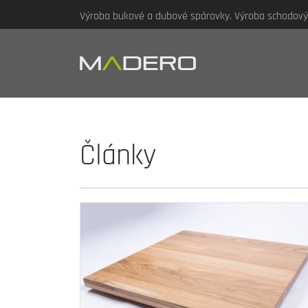
Výroba bukové a dubové spárovky. Výroba schodových
Články