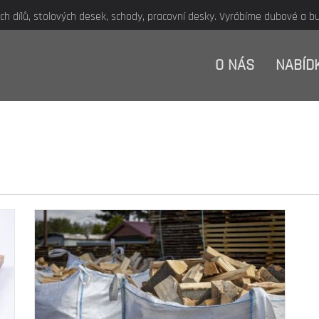
 dílů, stolových desek, schody, pracovní desky. Vyrábíme dubové a buk
O NÁS
NABÍD