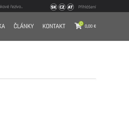
ové řezivo..
Přihlášení
0
KA
ČLÁNKY
KONTAKT
0,00
€