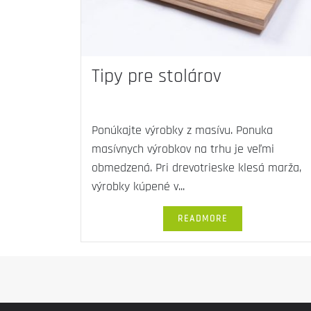
Tipy pre stolárov
Ponúkajte výrobky z masívu. Ponuka
masívnych výrobkov na trhu je veľmi
obmedzená. Pri drevotrieske klesá marža,
výrobky kúpené v...
READMORE