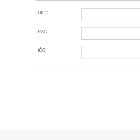
Ulice
PSČ
IČO