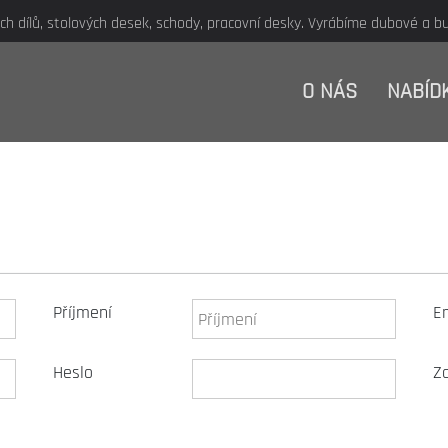
 dílů, stolových desek, schody, pracovní desky. Vyrábíme dubové a buk
O NÁS
NABÍD
Příjmení
E
Heslo
Zo