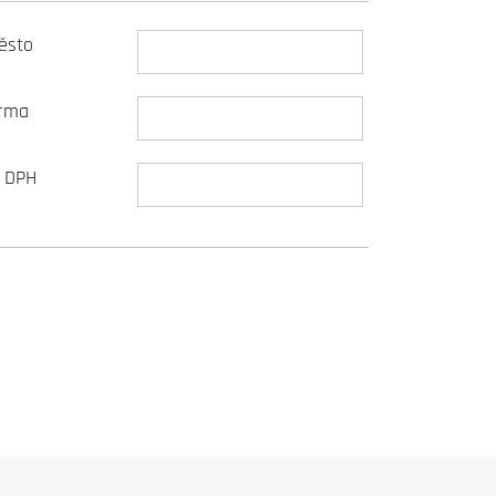
ěsto
irma
Č DPH