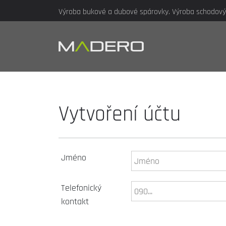
Výroba bukové a dubové spárovky. Výroba schodových
Vytvoření účtu
Jméno
Telefonický
kontakt