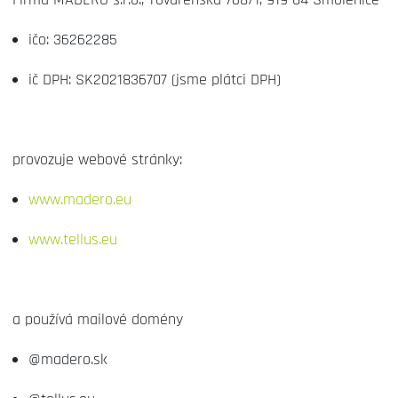
ičo: 36262285
ič DPH: SK2021836707 (jsme plátci DPH)
provozuje webové stránky:
www.madero.eu
www.tellus.eu
a používá mailové domény
@madero.sk